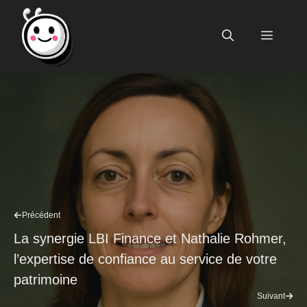
Aller
au
Menu
contenu
Précédent
La synergie LBI Finance et Nathalie Rohmer,
l’expertise de confiance au service de votre
patrimoine
Suivant