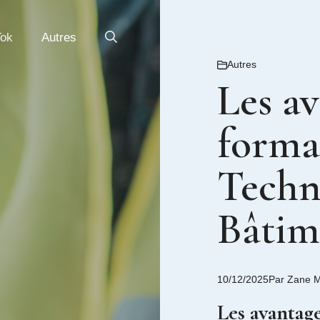
Tok
Autres
Autres
Les av
forma
Techn
Bâtim
10/12/2025
Par
Zane 
Les avantag