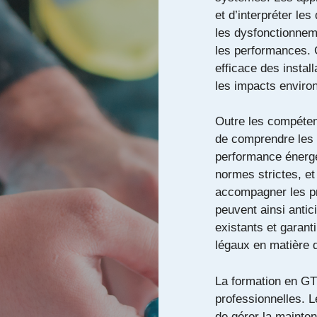
et d’interpréter les
les dysfonctionnem
les performances. 
efficace des instal
les impacts envir
Outre les compéte
de comprendre les 
performance énergé
normes strictes, e
accompagner les pro
peuvent ainsi antic
existants et garant
légaux en matière d’
La formation en G
professionnelles. L
de gérer la maintenan