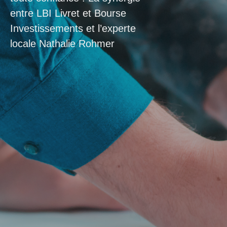
entre LBI Livret et Bourse
Investissements et l’experte
locale Nathalie Rohmer