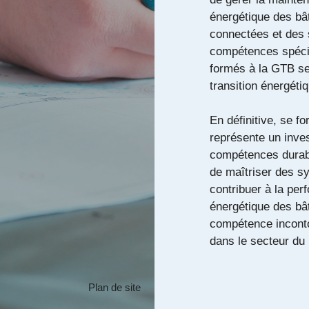
énergétique des bâ
connectées et des 
compétences spécia
formés à la GTB se
transition énergéti
En définitive, se f
représente un inve
compétences durab
de maîtriser des s
contribuer à la perf
énergétique des b
compétence inconto
dans le secteur du b
Plan de site