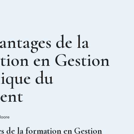
antages de la
tion en Gestion
ique du
ent
Moore
es de la formation en Gestion