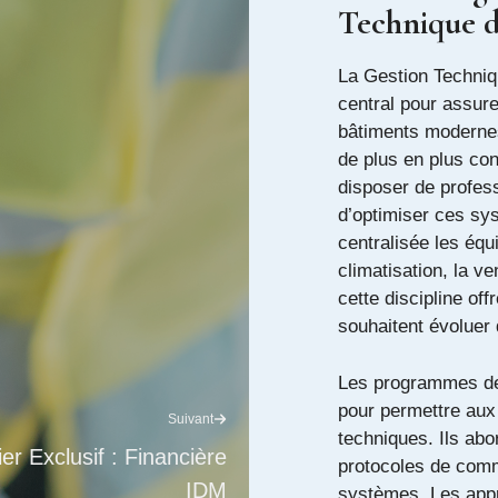
Technique 
La Gestion Techni
central pour assurer
bâtiments modernes
de plus en plus con
disposer de profes
d’optimiser ces sy
centralisée les équ
climatisation, la ve
cette discipline of
souhaitent évoluer 
Les programmes 
pour permettre aux 
Suivant
techniques. Ils abo
er Exclusif : Financière
protocoles de commu
IDM
systèmes. Les appr